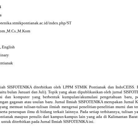
4
a
fotenika.stmikpontianak.ac.id/index.php/ST
Kom.,M.Cs.,M.Kom
, English
linary
ntianak
miah SISFOTENIKA diterbitkan oleh LPPM STMIK Pontianak dan IndoCEISS. Fr
yaitu bulan Januari dan Juli). Topik yang akan dipublikasikan oleh jurnal SISF
si dan komputer yang berbentuk kumpulan/akumulasi pengetahuan baru, pen
gan gagasan atau usulan baru. Jurnal Ilmiah SISFOTENIKA merupakan Jurnal K
 yang memuat tulisan-tulisan ilmiah mengenai penelitian-penelitian murni dan t
serta penerapan ilmu di bidang terkait lainnya. Pada setiap terbitannya, tulisan y
tianak maupun penulis dari kampus-kampus lain yang ada di Kalimantan Barat
a untuk diterbitkan pada Jurnal Ilmiah SISFOTENIKA ini.