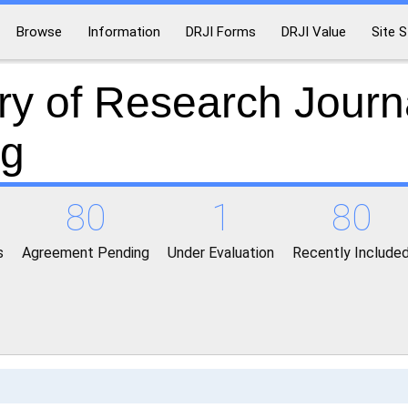
Browse
Information
DRJI Forms
DRJI Value
Site S
ry of Research Journ
ng
80
1
80
s
Agreement Pending
Under Evaluation
Recently Include