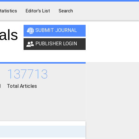
tatistics
Editor's List
Search
als
SUBMIT JOURNAL
PUBLISHER LOGIN
137713
d
Total Articles