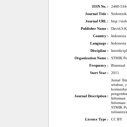
ISSN No. :
2460-534
Journal Title :
Sisfotenik
Journal URL :
http://sis
Publisher Name :
David,S.
Country :
Indonesia
Language :
Indonesia 
Discipline :
Interdicip
Organization Name :
STMIK Po
Frequency :
Biannual
Start Year :
2011
Jurnal Il
setahun, 
komunika
pengemban
Journal Description :
Informasi
Informasi 
STMIK Pon
tulisanny
Licence Type :
CC BY