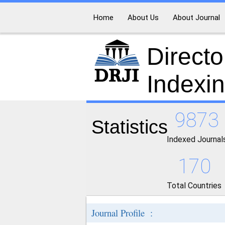
Home
About Us
About Journal
Directo
Indexi
9873
Statistics
Indexed Journal
170
Total Countries
Journal Profile :